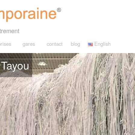
trement
rises
gares
contact
blog
English
 Tayou