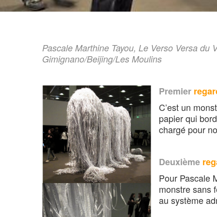
Pascale Marthine Tayou, Le Verso Versa du 
Gimignano/Beijing/Les Moulins
Premier
regar
C’est un monst
papier qui bord
chargé pour no
Deuxième
reg
Pour Pascale Ma
monstre sans fo
au système adm