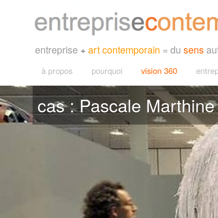
entreprise
+
art contemporain
= du
sens
au
à propos
pourquoi
vision 360
entrep
cas : Pascale Marthine