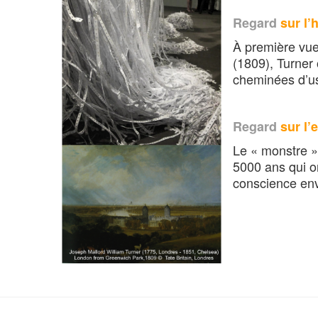
Regard
sur l’
À première vue
(1809), Turner 
cheminées d’us
Regard
sur l’
Le « monstre » 
5000 ans qui on
conscience env